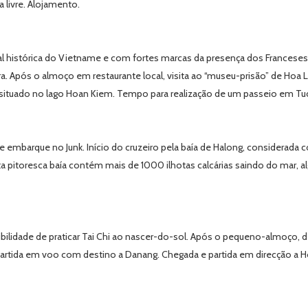
a livre. Alojamento.
tal histórica do Vietname e com fortes marcas da presença dos Francese
ra. Após o almoço em restaurante local, visita ao “museu-prisão” de Hoa L
 situado no lago Hoan Kiem. Tempo para realização de um passeio em Tuc
 embarque no Junk. Início do cruzeiro pela baía de Halong, considerada
 pitoresca baía contém mais de 1000 ilhotas calcárias saindo do mar, a
ilidade de praticar Tai Chi ao nascer-do-sol. Após o pequeno-almoço, 
artida em voo com destino a Danang. Chegada e partida em direcção a Ho