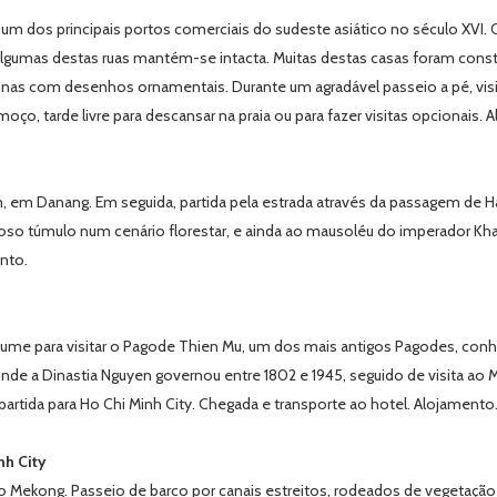
m dos principais portos comerciais do sudeste asiático no século XVI. O
de algumas destas ruas mantém-se intacta. Muitas destas casas foram c
unas com desenhos ornamentais. Durante um agradável passeio a pé, visita
oço, tarde livre para descansar na praia ou para fazer visitas opcionais. 
m Danang. Em seguida, partida pela estrada através da passagem de Hai
so túmulo num cenário florestar, e ainda ao mausoléu do imperador Kha
ento.
ume para visitar o Pagode Thien Mu, um dos mais antigos Pagodes, conh
, onde a Dinastia Nguyen governou entre 1802 e 1945, seguido de visita a
artida para Ho Chi Minh City. Chegada e transporte ao hotel. Alojamento
nh City
Mekong. Passeio de barco por canais estreitos, rodeados de vegetação 