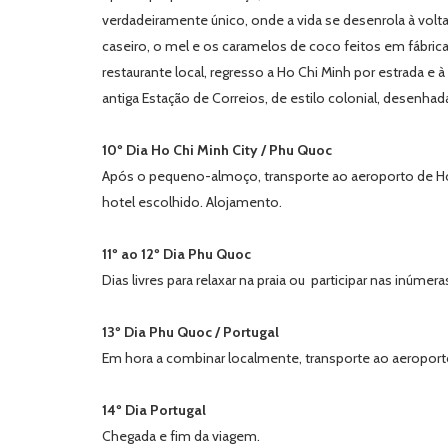
verdadeiramente único, onde a vida se desenrola à volta 
caseiro, o mel e os caramelos de coco feitos em fábric
restaurante local, regresso a Ho Chi Minh por estrada e 
antiga Estação de Correios, de estilo colonial, desenhad
10º Dia Ho Chi Minh City / Phu Quoc
Após o pequeno-almoço, transporte ao aeroporto de Ho 
hotel escolhido. Alojamento.
11º ao 12º Dia Phu Quoc
Dias livres para relaxar na praia ou participar nas inúme
13º Dia Phu Quoc / Portugal
Em hora a combinar localmente, transporte ao aeroporto.
14º Dia Portugal
Chegada e fim da viagem.