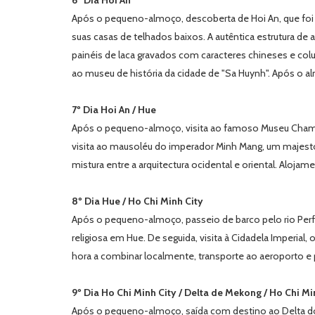
6º Dia Hoi An
Após o pequeno-almoço, descoberta de Hoi An, que foi u
suas casas de telhados baixos. A autêntica estrutura 
painéis de laca gravados com caracteres chineses e col
ao museu de história da cidade de "Sa Huynh". Após o alm
7º Dia Hoi An / Hue
Após o pequeno-almoço, visita ao famoso Museu Cham, e
visita ao mausoléu do imperador Minh Mang, um majesto
mistura entre a arquitectura ocidental e oriental. Alojam
8º Dia Hue / Ho Chi Minh City
Após o pequeno-almoço, passeio de barco pelo rio Perf
religiosa em Hue. De seguida, visita à Cidadela Imperial
hora a combinar localmente, transporte ao aeroporto e p
9º Dia Ho Chi Minh City / Delta de Mekong / Ho Chi Mi
Após o pequeno-almoço, saída com destino ao Delta do 