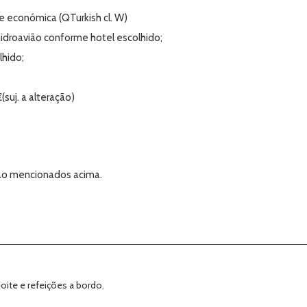
e económica (QTurkish cl. W)
idroavião conforme hotel escolhido;
lhido;
suj. a alteração)
não mencionados acima.
Noite e refeições a bordo.