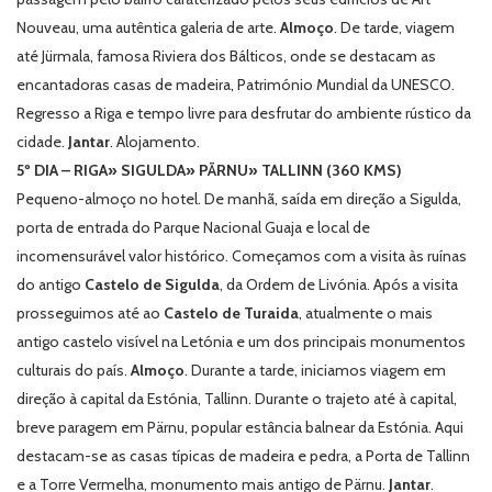
Nouveau
, uma autêntica galeria de arte.
Almoço
. De tarde, viagem
até Jürmala, famosa Riviera dos Bálticos, onde se destacam as
encantadoras casas de madeira, Património Mundial da UNESCO.
Regresso a Riga e tempo livre para desfrutar do ambiente rústico da
cidade.
Jantar
. Alojamento.
5º DIA – RIGA» SIGULDA» PÄRNU» TALLINN (360 KMS)
Pequeno-almoço no hotel. De manhã, saída em direção a Sigulda,
porta de entrada do Parque Nacional Guaja e local de
incomensurável valor histórico. Começamos com a visita às ruínas
do antigo
Castelo de Sigulda
, da Ordem de Livónia. Após a visita
prosseguimos até ao
Castelo de Turaida
, atualmente o mais
antigo castelo visível na Letónia e um dos principais monumentos
culturais do país.
Almoço
. Durante a tarde, iniciamos viagem em
direção à capital da Estónia, Tallinn. Durante o trajeto até à capital,
breve paragem em Pärnu, popular estância balnear da Estónia. Aqui
destacam-se as casas típicas de madeira e pedra, a Porta de Tallinn
e a Torre Vermelha, monumento mais antigo de Pärnu.
Jantar
.