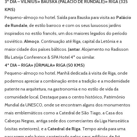
3º DIA – VILNIUS» BAUSKA (PALÁCIO DE RUNDALE)» RIGA (325
KMS)
Pequeno-almoço no hotel. Saída para Bauska para visita ao
Palácio
de Rundale
, de estilo barroco e com os seus luxuosos jardins
inspirados no estilo francês, um dos maiores legados do período
soviético.
Almoço
. Continuação até Riga, capital da Letónia e a
maior cidade dos países bálticos.
Jantar
. Alojamento no Radisson
Blu Latvija Conference & SPA Hotel 4* ou similar.
4º DIA – RIGA» JÜRMALA» RIGA (50 KMS)
Pequeno-almoço no hotel. Manhã dedicada à visita de Riga, onde
podemos apreciar a combinação entre a tradição e a modernidade
patente na arquitetura, na gastronomia e no estilo de vida da
comunidade local. Destaque para o centro histórico, Património
Mundial da UNESCO, onde se encontram alguns dos monumentos
mais emblemáticos como a Catedral de São Tiago, a Casa dos
Cabeças Negras, antiga sede dos comerciantes da Liga Hanseática
(visitas exteriores), e a
Catedral de Riga
. Tempo ainda para uma
passagem pelo bairro caraterizado pelos seus edifícios de
Art