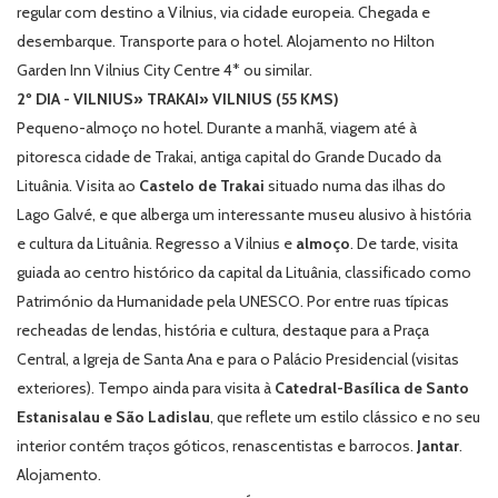
regular com destino a Vilnius, via cidade europeia. Chegada e
desembarque. Transporte para o hotel. Alojamento no Hilton
Garden Inn Vilnius City Centre 4* ou similar.
2º DIA - VILNIUS» TRAKAI» VILNIUS (55 KMS)
Pequeno-almoço no hotel. Durante a manhã, viagem até à
pitoresca cidade de Trakai, antiga capital do Grande Ducado da
Lituânia. Visita ao
Castelo de Trakai
situado numa das ilhas do
Lago Galvé, e que alberga um interessante museu alusivo à história
e cultura da Lituânia. Regresso a Vilnius e
almoço
. De tarde, visita
guiada ao centro histórico da capital da Lituânia, classificado como
Património da Humanidade pela UNESCO. Por entre ruas típicas
recheadas de lendas, história e cultura, destaque para a Praça
Central, a Igreja de Santa Ana e para o Palácio Presidencial (visitas
exteriores). Tempo ainda para visita à
Catedral-Basílica de Santo
Estanisalau e São Ladislau
, que reflete um estilo clássico e no seu
interior contém traços góticos, renascentistas e barrocos.
Jantar
.
Alojamento.