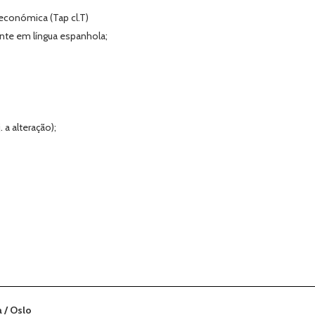
económica (Tap cl.T)
nte em língua espanhola;
 a alteração);
 /
Oslo