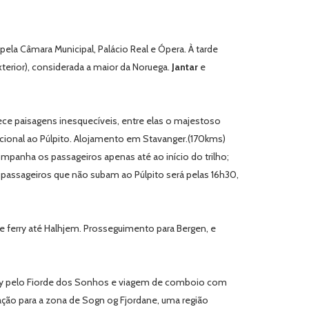
ela Câmara Municipal, Palácio Real e Ópera. À tarde
xterior), considerada a maior da Noruega.
Jantar
e
e paisagens inesquecíveis, entre elas o majestoso
opcional ao Púlpito. Alojamento em Stavanger.(170kms)
companha os passageiros apenas até ao início do trilho;
 passageiros que não subam ao Púlpito será pelas 16h30,
e ferry até Halhjem. Prosseguimento para Bergen, e
erry pelo Fiorde dos Sonhos e viagem de comboio com
uação para a zona de Sogn og Fjordane, uma região