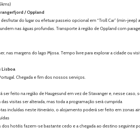
45kms)
irangerfjord / Oppland
 desfrutar do lugar ou efetuar passeio opcional em “Troll Car” (min-jeep) 
undem nas águas profundas. Transporte à região de Oppland com paragem
nas margens do lago Mjosa. Tempo livre para explorar a cidade ou visita
u Lisboa
rtugal. Chegada e fim dos nossos serviços.
 ser feito na região de Haugesund em vez de Stavanger e, nesse caso, ser
 das visitas ser alterada, mas toda a programação será cumprida
tas incluídas neste itinerário, o alojamento poderá ser feito em zonas
uídas
as dos hotéis fazem-se bastante cedo e a chegada ao destino seguinte po