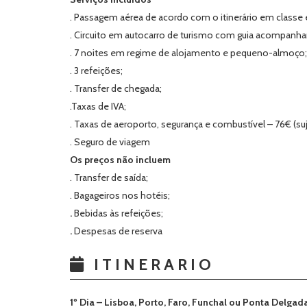
. Passagem aérea de acordo com o itinerário em classe 
. Circuito em autocarro de turismo com guia acompanha
. 7 noites em regime de alojamento e pequeno-almoço;
. 3 refeições;
. Transfer de chegada;
.
Taxas de IVA;
. Taxas de aeroporto, segurança e combustível – 76€ (suj.
. Seguro de viagem
Os preços não incluem
. Transfer de saída;
. Bagageiros nos hotéis;
.
Bebidas às refeições;
.
Despesas de reserva
ITINERARIO
1º Dia –
Lisboa, Porto, Faro, Funchal ou Ponta Delgada