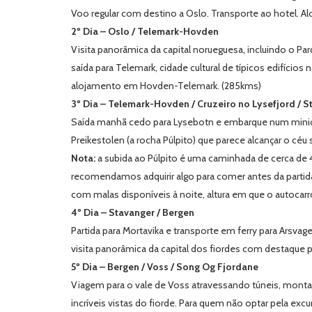
Voo regular com destino a Oslo. Transporte ao hotel. A
2º Dia – Oslo / Telemark-Hovden
Visita panorâmica da capital norueguesa, incluindo o Pa
saída para Telemark, cidade cultural de típicos edifício
alojamento em Hovden-Telemark. (285kms)
3º Dia – Telemark-Hovden / Cruzeiro no Lysefjord / S
Saída manhã cedo para Lysebotn e embarque num minicr
Preikestolen (a rocha Púlpito) que parece alcançar o cé
Nota:
a subida ao Púlpito é uma caminhada de cerca de 4h
recomendamos adquirir algo para comer antes da partida
com malas disponíveis à noite, altura em que o autocarr
4º Dia – Stavanger / Bergen
Partida para Mortavika e transporte em ferry para Arsva
visita panorâmica da capital dos fiordes com destaque 
5º Dia – Bergen / Voss / Song Og Fjordane
Viagem para o vale de Voss atravessando túneis, mont
incríveis vistas do fiorde. Para quem não optar pela ex