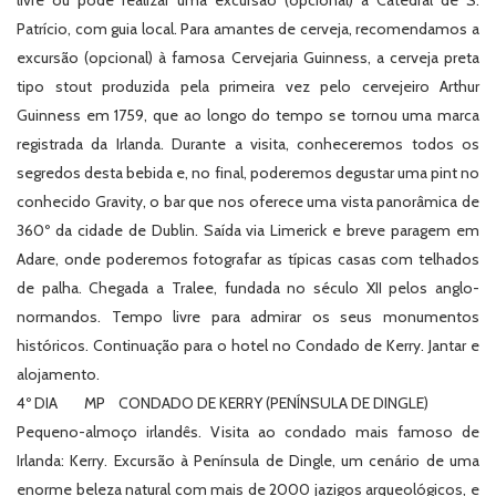
livre ou pode realizar uma excursão (opcional) à Catedral de S.
Patrício, com guia local. Para amantes de cerveja, recomendamos a
excursão (opcional) à famosa Cervejaria Guinness, a cerveja preta
tipo stout produzida pela primeira vez pelo cervejeiro Arthur
Guinness em 1759, que ao longo do tempo se tornou uma marca
registrada da Irlanda. Durante a visita, conheceremos todos os
segredos desta bebida e, no final, poderemos degustar uma pint no
conhecido Gravity, o bar que nos oferece uma vista panorâmica de
360º da cidade de Dublin. Saída via Limerick e breve paragem em
Adare, onde poderemos fotografar as típicas casas com telhados
de palha. Chegada a Tralee, fundada no século XII pelos anglo-
normandos. Tempo livre para admirar os seus monumentos
históricos. Continuação para o hotel no Condado de Kerry. Jantar e
alojamento.
4º DIA MP CONDADO DE KERRY (PENÍNSULA DE DINGLE)
Pequeno-almoço irlandês. Visita ao condado mais famoso de
Irlanda: Kerry. Excursão à Península de Dingle, um cenário de uma
enorme beleza natural com mais de 2000 jazigos arqueológicos, e