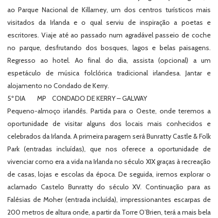
ao Parque Nacional de Killarney, um dos centros turísticos mais
visitados da Irlanda e o qual serviu de inspiração a poetas e
escritores. Viaje até ao passado num agradável passeio de coche
no parque, desfrutando dos bosques, lagos e belas paisagens.
Regresso ao hotel. Ao final do dia, assista (opcional) a um
espetáculo de música folclórica tradicional irlandesa. Jantar e
alojamento no Condado de Kerry.
5º DIA MP CONDADO DE KERRY – GALWAY
Pequeno-almoço irlandês. Partida para o Oeste, onde teremos a
oportunidade de visitar alguns dos locais mais conhecidos e
celebrados da Irlanda. A primeira paragem será Bunratty Castle & Folk
Park (entradas incluídas), que nos oferece a oportunidade de
vivenciar como era a vida na Irlanda no século XIX graças à recreação
de casas, lojas e escolas da época. De seguida, iremos explorar o
aclamado Castelo Bunratty do século XV. Continuação para as
Falésias de Moher (entrada incluída), impressionantes escarpas de
200 metros de altura onde, a partir da Torre O’Brien, terá a mais bela