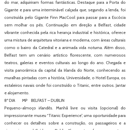
do mar, adquiriram formas fantásticas. Destaque para a Porta do
Gigante e para uma interminável calçada que, segundo a lenda, foi
construída pelo Gigante Finn MacCool para passar para a Escócia
sem molhar os pés. Continuação em direção a Belfast, cidade
vibrante conhecida pela rica herança industrial e histórica, oferece
uma mistura de arquitetura vitoriana e moderna, com áreas culturais
como o bairro da Catedral e a animada vida noturna. Além disso,
Belfast tem um cenário artístico florescente, com numerosos
teatros, galerias e eventos culturais ao longo do ano. Chegada e
visita panorâmica da capital da Irlanda do Norte, conhecendo as
muralhas pintadas com a história, Universidade, o Hotel Europa, os
estaleiros navais onde foi construído o Titanic, entre outros. Jantar
e alojamento.
8º DIA MP BELFAST – DUBLIN
Pequeno-almoço irlandês. Manhã livre ou visita (opcional) do
impressionante museu “Titanic Experience”, uma oportunidade para
conhecer os detalhes sobre a construção, os passageiros e a