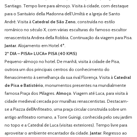
Santiago. Tempo livre para almoço. Visita à cidade, com destaque
para o Santuário
della Madonna dell’Umiltà
e a Igreja de Santo
André. Visita à
Catedral de São Zeno
, construída no estilo
românico no século X, com várias esculturas do famoso escultor
renascentista Andrea della Robbia. Continuação da viagem para Pisa.
Jantar
. Alojamento em Hotel 4*.
2º DIA – PISA» LUCA» PISA (40 KMS)
Pequeno-almoço no hotel. De manhã, visita à cidade de Pisa,
outrora um dos principais centros do conhecimento do
Renascimento à semelhança da sua rival Florença. Visita à
Catedral
de Pisa e Batistério
, monumentos presentes na mundialmente
famosa Praça dos Milagres.
Almoço
. Viagem até Luca, para visita à
cidade medieval cercada por muralhas renascentistas. Destacam-
se a
Piazza dell'Anfiteatro
, uma praça circular construída sobre um
antigo anfiteatro romano, a Torre
Guinigi
, conhecida pelo seu jardim
no topo e a Catedral de Luca (visitas exteriores). Tempo livre para
aproveitar o ambiente encantador da cidade.
Jantar
. Regresso ao