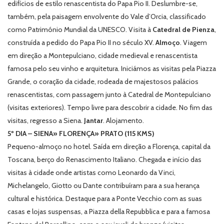
edifícios de estilo renascentista do Papa Pio II. Deslumbre-se,
também, pela paisagem envolvente do Vale d’Orcia, classificado
como Património Mundial da UNESCO. Visita à
Catedral de Pienza
,
construída a pedido do Papa Pio II no século XV.
Almoço
. Viagem
em direção a Montepulciano, cidade medieval e renascentista
famosa pelo seu vinho e arquitetura. Iniciámos as visitas pela
Piazza
Grande
, o coração da cidade, rodeada de majestosos palácios
renascentistas, com passagem junto à Catedral de Montepulciano
(visitas exteriores). Tempo livre para descobrir a cidade. No fim das
visitas, regresso a Siena.
Jantar
. Alojamento.
5º DIA – SIENA» FLORENÇA» PRATO (115 KMS)
Pequeno-almoço no hotel. Saída em direção a Florença, capital da
Toscana, berço do Renascimento Italiano. Chegada e início das
visitas à cidade onde artistas como Leonardo da Vinci,
Michelangelo, Giotto ou Dante contribuíram para a sua herança
cultural e histórica. Destaque para a Ponte Vecchio com as suas
casas e lojas suspensas, a
Piazza della Repubblica
e para a famosa