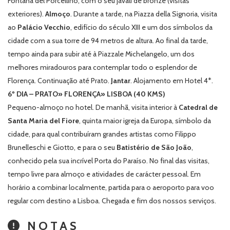
Fontana del Porcellino
, com o seu javali de bronze (visitas
exteriores).
Almoço
. Durante a tarde, na
Piazza della Signoria
, visita
ao
Palácio Vecchio
, edifício do século XIII e um dos símbolos da
cidade com a sua torre de 94 metros de altura. Ao final da tarde,
tempo ainda para subir até à
Piazzale Michelangelo
, um dos
melhores miradouros para contemplar todo o esplendor de
Florença. Continuação até Prato.
Jantar
. Alojamento em Hotel 4*.
6º DIA – PRATO» FLORENÇA» LISBOA (40 KMS)
Pequeno-almoço no hotel. De manhã, visita interior à
Catedral de
Santa Maria del Fiore
, quinta maior igreja da Europa, símbolo da
cidade, para qual contribuíram grandes artistas como Filippo
Brunelleschi e Giotto, e para o seu
Batistério de São João
,
conhecido pela sua incrível Porta do Paraíso. No final das visitas,
tempo livre para almoço e atividades de carácter pessoal. Em
horário a combinar localmente, partida para o aeroporto para voo
regular com destino a Lisboa. Chegada e fim dos nossos serviços.
NOTAS