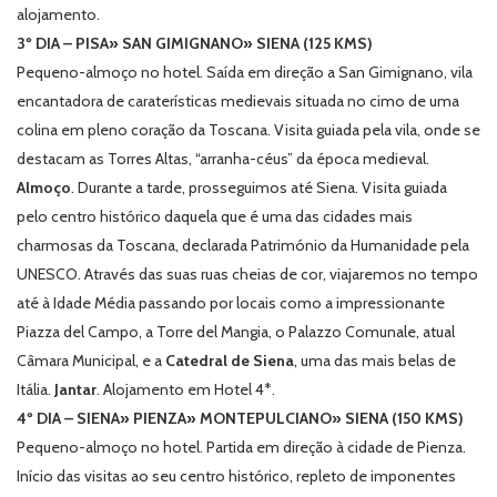
alojamento.
3º DIA – PISA» SAN GIMIGNANO» SIENA (125 KMS)
Pequeno-almoço no hotel. Saída em direção a San Gimignano, vila
encantadora de caraterísticas medievais situada no cimo de uma
colina em pleno coração da Toscana. Visita guiada pela vila, onde se
destacam as Torres Altas, “arranha-céus” da época medieval.
Almoço
. Durante a tarde, prosseguimos até Siena. Visita guiada
pelo centro histórico daquela que é uma das cidades mais
charmosas da Toscana, declarada Património da Humanidade pela
UNESCO. Através das suas ruas cheias de cor, viajaremos no tempo
até à Idade Média passando por locais como a impressionante
Piazza del Campo
, a Torre
del Mangia
, o
Palazzo Comunale
, atual
Câmara Municipal, e a
Catedral de Siena
, uma das mais belas de
Itália.
Jantar
. Alojamento em Hotel 4*.
4º DIA – SIENA» PIENZA» MONTEPULCIANO» SIENA (150 KMS)
Pequeno-almoço no hotel. Partida em direção à cidade de Pienza.
Início das visitas ao seu centro histórico, repleto de imponentes