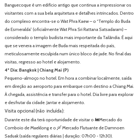
Banguecoque é um edifício antigo que continua a impressionar os
visitantes com a sua bela arquitetura e detalhes intrincados. Dentro
do complexo encontra-se o Wat Phra Kaew – o “Templo do Buda
de Esmeralda” (oficialmente Wat Phra Sri Rattana Satsadaram) –
considerado o templo budista mais importante da Tailândia. É aqui
que se venera a imagem de Buda mais respeitada do país,
meticulosamente esculpida num único bloco de jade. No final das
visitas, regresso ao hotel e alojamento.
4º Dia: Bangkok | Chiang Mai (P)
Pequeno-almoço no hotel. Em hora a combinar localmente, saída
em direção ao aeroporto para embarque com destino a Chiang Mai.
À chegada, assistência e transfer para o hotel. Dia livre para explorar
e desfrutar da cidade. Jantar e alojamento.
Visita opcional (não incluída):
Durante este dia terá oportunidade de visitar o 🚂Mercado do
Comboio de Maeklong e o 🛶 Mercado Flutuante de Damnoen
Saduak (saída regulares diárias | duração: 07h00 - 12h30).