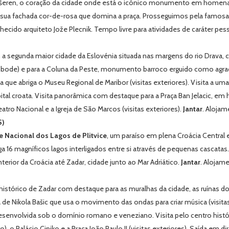
Prešeren, o coração da cidade onde está o icónico monumento em homena
 sua fachada cor-de-rosa que domina a praça. Prosseguimos pela famosa 
hecido arquiteto Jože Plecnik. Tempo livre para atividades de caráter pes
a segunda maior cidade da Eslovénia situada nas margens do rio Drava, co
obode
) e para a Coluna da Peste, monumento barroco erguido como agra
a que abriga o Museu Regional de Maribor (visitas exteriores). Visita a u
ital croata. Visita panorâmica com destaque para a Praça Ban Jelacic, e
eatro Nacional e a Igreja de São Marcos (visitas exteriores).
Jantar
. Alojam
S)
 Nacional dos Lagos de Plitvice
, um paraíso em plena Croácia Centra
a 16 magníficos lagos interligados entre si através de pequenas cascatas
nterior da Croácia até Zadar, cidade junto ao Mar Adriático.
Jantar
. Alojame
histórico de Zadar com destaque para as muralhas da cidade, as ruínas
 de Nikola Bašic que usa o movimento das ondas para criar música (visitas
 desenvolvida sob o domínio romano e veneziano. Visita pelo centro his
ro
), o Palácio
Cipiko
e a Praça João Paulo II (visitas exteriores). Saída em d