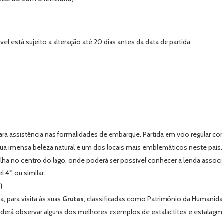
el está sujeito a alteração até 20 dias antes da data de partida.
ara assistência nas formalidades de embarque. Partida em voo regular co
sua imensa beleza natural e um dos locais mais emblemáticos neste país.
ilha no centro do lago, onde poderá ser possível conhecer a lenda associad
 4* ou similar.
)
, para visita às suas
Grutas
, classificadas como Património da Humani
derá observar alguns dos melhores exemplos de estalactites e estalagm