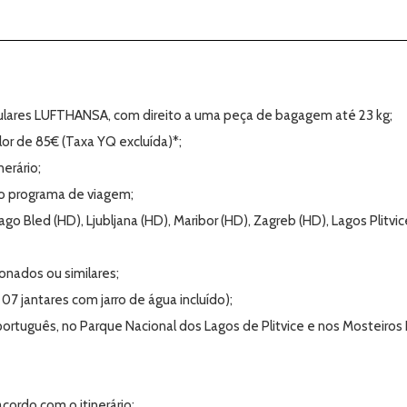
lares LUFTHANSA, com direito a uma peça de bagagem até 23 kg;
lor de 85€ (Taxa YQ excluída)*;
erário;
 programa de viagem;
o Bled (HD), Ljubljana (HD), Maribor (HD), Zagreb (HD), Lagos Plitvice
nados ou similares;
 jantares com jarro de água incluído);
ortuguês, no Parque Nacional dos Lagos de Plitvice e nos Mosteiros
acordo com o itinerário;