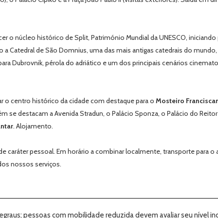
 o núcleo histórico de Split, Património Mundial da UNESCO, iniciando
o a Catedral de São Domnius, uma das mais antigas catedrais do mundo, 
a para Dubrovnik, pérola do adriático e um dos principais cenários cinema
r o centro histórico da cidade com destaque para o
Mosteiro Francisca
bém se destacam a Avenida
Stradun
, o Palácio
Sponza
, o Palácio do Reitor
antar
. Alojamento.
de caráter pessoal. Em horário a combinar localmente, transporte para 
 dos nossos serviços.
degraus; pessoas com mobilidade reduzida devem avaliar seu nível ind