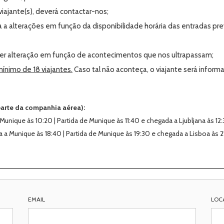
viajante(s), deverá contactar-nos;
eita a alterações em função da disponibilidade horária das entradas p
er alteração em função de acontecimentos que nos ultrapassam;
ínimo de 18 viajantes.
Caso tal não aconteça, o viajante será infor
 parte da companhia aérea):
Munique às 10:20 | Partida de Munique às 11:40 e chegada a Ljubljana às 12:
a a Munique às 18:40 | Partida de Munique às 19:30 e chegada a Lisboa às 2
EMAIL
LOC