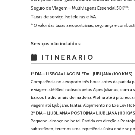
Seguro de Viagem – Multiviagens Essencial 50K**;
Taxas de serviço, hoteleiras e IVA.
* O valor das taxas aeroportuárias, segurança e combustív
Serviços não incluídos:
ITINERARIO
1º DIA – LISBOA» LAGO BLED» LJUBLJANA (100 KMS)
Comparência no aeroporto três horas antes da partida p
e viagem até Bled, rodeada pelos Alpes Julianos, com a 
barcos tradicionais de madeira
Pletna
até à pitoresca 
viagem até Ljubljana.
Jantar
. Alojamento no Exe Lev Hotel
2º DIA – LJUBLJANA» POSTOJNA» LJUBLJANA (110 KMS
Pequeno-almoço no hotel. Partida em direção a Postojna
subterrâneo, teremos uma experiência única onde se po