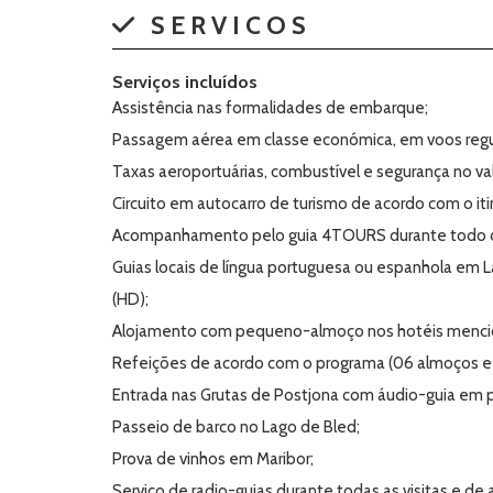
SERVICOS
Serviços incluídos
Assistência nas formalidades de embarque;
Passagem aérea em classe económica, em voos regu
Taxas aeroportuárias, combustível e segurança no va
Circuito em autocarro de turismo de acordo com o itin
Acompanhamento pelo guia 4TOURS durante todo o
Guias locais de língua portuguesa ou espanhola em Lag
(HD);
Alojamento com pequeno-almoço nos hotéis mencio
Refeições de acordo com o programa (06 almoços e 07
Entrada nas Grutas de Postjona com áudio-guia em p
Passeio de barco no Lago de Bled;
Prova de vinhos em Maribor;
Serviço de radio-guias durante todas as visitas e de 