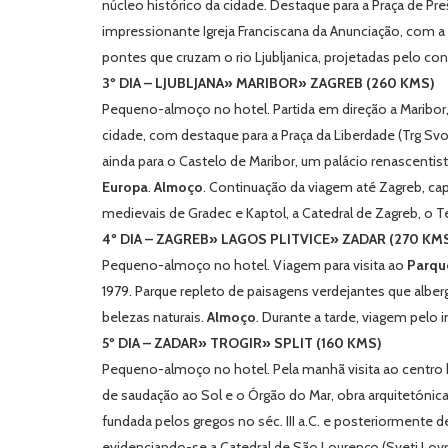
núcleo histórico da cidade. Destaque para a Praça de 
impressionante Igreja Franciscana da Anunciação, com a
pontes que cruzam o rio Ljubljanica, projetadas pelo con
3º DIA – LJUBLJANA» MARIBOR» ZAGREB (260 KMS)
Pequeno-almoço no hotel. Partida em direção a Maribor, 
cidade, com destaque para a Praça da Liberdade (
Trg Sv
ainda para o Castelo de Maribor, um palácio renascentist
Europa
.
Almoço
. Continuação da viagem até Zagreb, cap
medievais de
Gradec
e
Kaptol
, a Catedral de Zagreb, o T
4º DIA – ZAGREB» LAGOS PLITVICE» ZADAR (270 KM
Pequeno-almoço no hotel. Viagem para visita ao
Parque
1979. Parque repleto de paisagens verdejantes que alberg
belezas naturais.
Almoço
. Durante a tarde, viagem pelo i
5º DIA – ZADAR» TROGIR» SPLIT (160 KMS)
Pequeno-almoço no hotel. Pela manhã visita ao centro 
de saudação ao Sol e o Órgão do Mar, obra arquitetónica
fundada pelos gregos no séc. III a.C. e posteriormente
evidenciando-se a Catedral de São Lourenço (
Sveti Lov