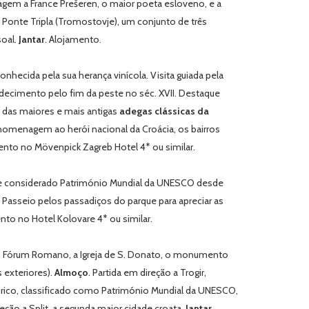
gem a France Prešeren, o maior poeta esloveno, e a
Ponte Tripla (
Tromostovje
), um conjunto de três
soal.
Jantar
. Alojamento.
nhecida pela sua herança vinícola. Visita guiada pela
decimento pelo fim da peste no séc. XVII. Destaque
ma das maiores e mais antigas
adegas clássicas da
m homenagem ao herói nacional da Croácia, os bairros
ento no Mövenpick Zagreb Hotel 4* ou similar.
l e considerado Património Mundial da UNESCO desde
. Passeio pelos passadiços do parque para apreciar as
nto no Hotel Kolovare 4* ou similar.
 do Fórum Romano, a Igreja de S. Donato, o monumento
 exteriores).
Almoço
. Partida em direção a Trogir,
tórico, classificado como Património Mundial da UNESCO,
ireção a Split, a segunda maior cidade croata.
Jantar
.