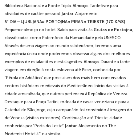
Biblioteca Nacional e a Ponte Tripla.
Almoço
. Tarde livre para
atividades de caráter pessoal.
Jantar
. Alojamento.
5º DIA – LJUBLJANA» POSTOJNA» PIRAN» TRIESTE (170 KMS)
Pequeno-almoço no hotel. Saída para visita às
Grutas de Postojna
,
classificadas como Património da Humanidade pela UNESCO.
Através de uma viagem ao mundo subterrâneo, teremos uma
experiência única onde poderemos observar alguns dos melhores
exemplos de estalactites e estalagmites.
Almoço
. Durante a tarde,
viagem em direção à costa eslovena até Piran, conhecida por
“Pérola do Adriático” que possui um dos mais bem conservados
centros históricos medievais do Mediterrâneo. Início das visitas à
cidade amuralhada, que outrora pertenceu à República de Veneza.
Destaque para a Praça Tartini, rodeada de casas veneziana e para a
Catedral de São Jorge, cujo campanário foi construído à imagem do
de Veneza (visitas exteriores). Continuação até Trieste, cidade
conhecida por “Porta do Leste”.
Jantar
. Alojamento no The
Modernist Hotel 4* ou similar.