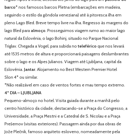
barco
* nos famosos barcos Pletna (embarcações em madeira,
seguindo o estilo da gôndola veneziana) até à pitoresca ilha em
pleno Lago Bled. Breve tempo livre na ilha. Regresso às margens do
lago Bled para
almoço
. Prosseguimos viagem rumo ao maior lago
natural da Eslovénia, o lago Bohinj, situado no Parque Nacional
Triglav. Chegada a Vogel, para subida no
teleférico
que nos levará
até 1535 metros de altura e proporcionará paisagens deslumbrantes
sobre o lago e os Alpes Julianos. Viagem até Ljubljana, capital da
Eslovénia.
Jantar
. Alojamento no Best Western Premier Hotel
Slon 4* ou similar.
*Não realizável em caso de ventos fortes e mau tempo extremo.
4º DIA – LJUBLJANA
Pequeno-almoço no hotel. Visita guiada durante a manhã pelo
centro histórico da cidade, destacando-se a Praça do Congresso, a
Universidade, a Praça Mestni e a Catedral de S. Nicolau e a Praça
Prešernov (visitas exteriores). Passagem ainda por dua obras de
Jože Plečnik, famoso arquiteto esloveno, nomeadamente pela