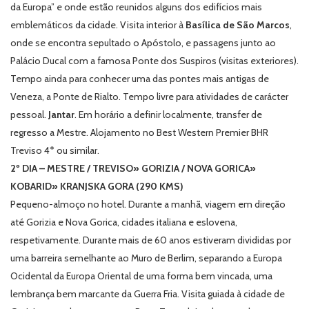
da Europa” e onde estão reunidos alguns dos edifícios mais
emblemáticos da cidade. Visita interior à
Basílica de São Marcos
,
onde se encontra sepultado o Apóstolo, e passagens junto ao
Palácio Ducal com a famosa Ponte dos Suspiros (visitas exteriores).
Tempo ainda para conhecer uma das pontes mais antigas de
Veneza, a Ponte de Rialto. Tempo livre para atividades de carácter
pessoal.
Jantar
. Em horário a definir localmente, transfer de
regresso a Mestre. Alojamento no Best Western Premier BHR
Treviso 4* ou similar.
2º DIA – MESTRE / TREVISO» GORIZIA / NOVA GORICA»
KOBARID» KRANJSKA GORA (290 KMS)
Pequeno-almoço no hotel. Durante a manhã, viagem em direção
até Gorizia e Nova Gorica, cidades italiana e eslovena,
respetivamente. Durante mais de 60 anos estiveram divididas por
uma barreira semelhante ao Muro de Berlim, separando a Europa
Ocidental da Europa Oriental de uma forma bem vincada, uma
lembrança bem marcante da Guerra Fria. Visita guiada à cidade de