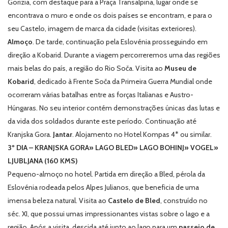
Gorizia, com destaque para a Praça Transalpina, lugar onde se
encontrava o muro e onde os dois países se encontram, e para o
seu Castelo, imagem de marca da cidade (visitas exteriores).
Almoço
. De tarde, continuação pela Eslovénia prosseguindo em
direção a Kobarid. Durante a viagem percorreremos uma das regiões
mais belas do país, a região do Rio Soča. Visita ao
Museu de
Kobarid
, dedicado à Frente Soča da Primeira Guerra Mundial onde
ocorreram várias batalhas entre as forças Italianas e Austro-
Húngaras. No seu interior contém demonstrações únicas das lutas e
da vida dos soldados durante este período. Continuação até
Kranjska Gora.
Jantar
. Alojamento no Hotel Kompas 4* ou similar.
3º DIA – KRANJSKA GORA» LAGO BLED» LAGO BOHINJ» VOGEL»
LJUBLJANA (160 KMS)
Pequeno-almoço no hotel. Partida em direção a Bled, pérola da
Eslovénia rodeada pelos Alpes Julianos, que beneficia de uma
imensa beleza natural. Visita ao
Castelo de Bled
, construído no
séc. XI, que possui umas impressionantes vistas sobre o lago e a
região. Após a visita, descida até junto ao lago para um
passeio de