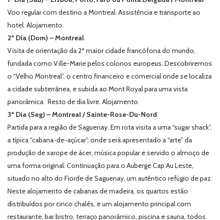
Voo regular com destino a Montreal. Assistência e transporte ao
hotel. Alojamento.
2º Dia (Dom) – Montreal
Visita de orientação da 2ª maior cidade francófona do mundo,
fundada como Ville-Marie pelos colonos europeus. Descobriremos
o “Velho Montreal”, o centro financeiro e comercial onde se localiza
a cidade subterrânea, e subida ao Mont Royal para uma vista
panorâmica. Resto de dia livre. Alojamento.
3º Dia (Seg) – Montreal / Sainte-Rose-Du-Nord
Partida para a região de Saguenay. Em rota visita a uma
“sugar shack”,
a típica “cabana-de-açúcar”,
onde será apresentado a “arte” da
produção de xarope de ácer, música popular e servido o
almoço
de
uma forma original. Continuação para o Auberge Cap Au Leste,
situado no alto do Fiorde de Saguenay, um autêntico refúgio de paz.
Neste alojamento de cabanas de madeira, os quartos estão
distribuídos por cinco chalés, e um alojamento principal com
restaurante, bar bistro, terraço panorâmico, piscina e sauna, todos