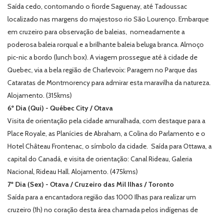
Saída cedo, contornando o fiorde Saguenay, até Tadoussac
localizado nas margens do majestoso rio São Lourenço. Embarque
em cruzeiro para observação de baleias, nomeadamente a
poderosa baleia rorqual e a brilhante baleia beluga branca. Almoço
pic-nic a bordo (lunch box). A viagem prossegue até à cidade de
Quebec, via a bela região de Charlevoix: Paragem no Parque das
Cataratas de Montmorency para admirar esta maravilha da natureza.
Alojamento. (315kms)
6º Dia (Qui) - Québec City / Otava
Visita de orientação pela cidade amuralhada, com destaque para a
Place Royale, as Planícies de Abraham, a Colina do Parlamento e o
Hotel Château Frontenac, o símbolo da cidade.
Saída para Ottawa, a
capital do Canadá, e visita de orientação: Canal Rideau, Galeria
Nacional, Rideau Hall. Alojamento. (475kms)
7º Dia (Sex) - Otava / Cruzeiro das Mil Ilhas / Toronto
Saída para a encantadora região das 1000 Ilhas para realizar um
cruzeiro (1h) no coração desta área chamada pelos indígenas de