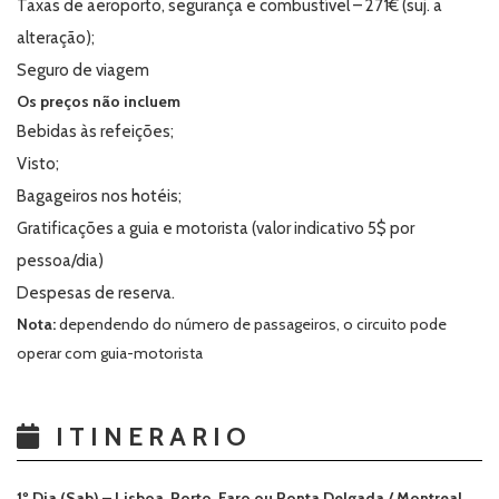
Taxas de aeroporto, segurança e combustível – 271€ (suj. a
alteração);
Seguro de viagem
Os preços não incluem
Bebidas às refeições;
Visto;
Bagageiros nos hotéis;
Gratificações a guia e motorista (valor indicativo 5$ por
pessoa/dia)
Despesas de reserva.
Nota:
dependendo do número de passageiros, o circuito pode
operar com guia-motorista
ITINERARIO
1º Dia (Sab) – Lisboa, Porto, Faro ou Ponta Delgada / Montreal