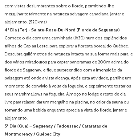
com vistas deslumbrantes sobre o fiorde, permitindo-lhe
mergulhar totalmente na natureza selvagem canadiana.
Jantar
e
alojamento. (520kms)
4º Dia (Ter) - Sainte-Rose-Du-Nord (Fiorde de Saguenay)
Comece o dia com uma caminhada (1h30) num dos esplêndidos
trilhos de Cap au Leste, para explorar a floresta boreal do Québec.
Descubra quilómetros de natureza intacta na sua forma mais pura, e
dos vários miradouros para captar panoramas de 200m acima do
fiorde de Saguenay, e fique surpreendido com a imensidão da
paisagem até onde a vista alcança. Após esta atividade, partilhe um
momento de convívio à volta da fogueira, e experimente tostar os
seus marshmallows na fogueira.
Almoço
no lodge e resto de dia
livre para relaxar, dar um mergulho na piscina, no calor da sauna ou
tomando uma bebida enquanto aprecia a vista do fiorde.
Jantar
e
alojamento.
5º Dia (Qua) – Saguenay / Tadoussac / Cataratas de
Montmorency / Québec City