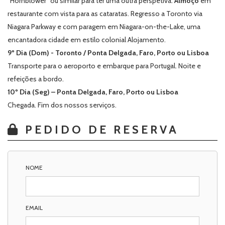
“Hornblower” ou similar para ter uma outra perspetiva.
Almoço
em
restaurante com vista para as cataratas. Regresso a Toronto via
Niagara Parkway e com paragem em Niagara-on-the-Lake, uma
encantadora cidade em estilo colonial Alojamento.
9º Dia (Dom) - Toronto / Ponta Delgada, Faro, Porto ou Lisboa
Transporte para o aeroporto e embarque para Portugal. Noite e
refeições a bordo.
10º Dia (Seg) – Ponta Delgada, Faro,
Porto ou Lisboa
Chegada. Fim dos nossos serviços.
PEDIDO DE RESERVA
NOME
EMAIL