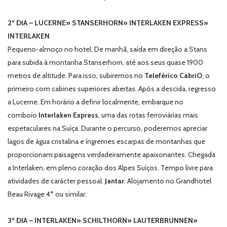
2º DIA – LUCERNE» STANSERHORN» INTERLAKEN EXPRESS»
INTERLAKEN
Pequeno-almoço no hotel. De manhã, saída em direção a Stans
para subida à montanha Stanserhorn, até aos seus quase 1900
metros de altitude. Para isso, subiremos no
Teleférico CabriO
, o
primeiro com cabines superiores abertas. Após a descida, regresso
a Lucerne. Em horário a definir localmente, embarque no
comboio
Interlaken Express
, uma das rotas ferroviárias mais
espetaculares na Suíça. Durante o percurso, poderemos apreciar
lagos de água cristalina e íngremes escarpas de montanhas que
proporcionam paisagens verdadeiramente apaixonantes. Chegada
a Interlaken, em pleno coração dos Alpes Suíços. Tempo livre para
atividades de carácter pessoal.
Jantar
. Alojamento no Grandhotel
Beau Rivage 4* ou similar.
3º DIA – INTERLAKEN» SCHILTHORN» LAUTERBRUNNEN»