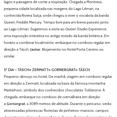
lagos e paisagens de cortar a respiração. Chegada a Montreux,
pequena cidade localizada nas margens do Lago Léman, na
conhecida Riviera Suíça, onde chegou a viver o vocalista da banda
Queen, Freddie Mercury. Tempo livre para um breve passeio junto
ao Lago Léman. Sugerimos a visita ao Queen Studio Experience,
uma exposição interativa no antigo estudo da banda britânica. Em
horário a combinar localmente, embarque no comboio regular em
direção a Täsch.
Jantar
. Alojamento no Hotel Porta Cervino ou
similar.
5º DIA – TÄSCH» ZERMATT» GORNERGRAT» TÄSCH
Pequeno-almoço no hotel. De manhã, viagem em comboio regular
em direção a Zermatt, localizada na base da famosa montanha
Matterhorn, símbolo dos conhecidos chocolates Toblerone. À
chegada, embarque no comboio de cremalheira em direção
a
Gornergrat
, a 3089 metros de altitude. Durante o percurso, serão
atravessadas pitorescas florestas de pinheiros-mansos, campos