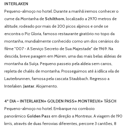
INTERLAKEN
Pequeno-almoço no hotel. Durante a manhã iremos conhecer o
cume da Montanha de
Schilthorn
, localizado a 2970 metros de
altitude, rodeado por mais de 200 picos alpinos e onde se
encontra o Piz Gloria, famoso restaurante giratório no topo da
montanha, mundialmente conhecido como um dos cenários do
filme "007 - A Serviço Secreto de Sua Majestade" de 1969. Na
descida, breve paragem em Mürren, uma das mais belas aldeias de
montanha da Suíça. Pequeno passeio pela aldeia sem carros,
repleta de chalés de montanha. Prosseguimos até à idílica vila de
Lauterbrunnen, famosa pela cascata Staubbach. Regresso a
Interlaken.
Jantar
. Alojamento.
4º DIA – INTERLAKEN» GOLDEN PASS» MONTREUX» TÄSCH
Pequeno-almoço no hotel. Embarque no comboio
panorâmico
Golden Pass
em direção a Montreux. A viagem de 190
km’s, através de duas ferrovias diferentes, percorre 3 cantões, 8