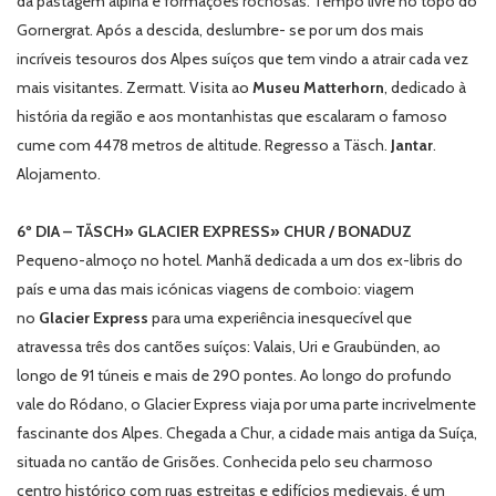
da pastagem alpina e formações rochosas. Tempo livre no topo do
Gornergrat. Após a descida, deslumbre- se por um dos mais
incríveis tesouros dos Alpes suíços que tem vindo a atrair cada vez
mais visitantes. Zermatt. Visita ao
Museu Matterhorn
, dedicado à
história da região e aos montanhistas que escalaram o famoso
cume com 4478 metros de altitude. Regresso a Täsch.
Jantar
.
Alojamento.
6º DIA – TÄSCH» GLACIER EXPRESS» CHUR / BONADUZ
Pequeno-almoço no hotel. Manhã dedicada a um dos ex-libris do
país e uma das mais icónicas viagens de comboio: viagem
no
Glacier Express
para uma experiência inesquecível que
atravessa três dos cantões suíços: Valais, Uri e Graubünden, ao
longo de 91 túneis e mais de 290 pontes. Ao longo do profundo
vale do Ródano, o Glacier Express viaja por uma parte incrivelmente
fascinante dos Alpes. Chegada a Chur, a cidade mais antiga da Suíça,
situada no cantão de Grisões. Conhecida pelo seu charmoso
centro histórico com ruas estreitas e edifícios medievais, é um