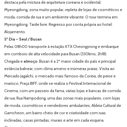
destaca pela mistura de arquitetura coreana e ocidental;
Myeongdong, zona muito popular, repleta de lojas de cosméticos e
moda, comida de rua e um ambiente vibrante. O tour termina em
Myeongdong. Tarde livre. Regresso por conta própria ao hotel.
Alojamento.
5º Dia – Seul / Busan
Pelas 08h00 transporte à estação KTX Cheongyrong e embarque
em comboio de alta velocidade para Busan (330kms, 2h18).
Chegada e
almoço
. Busan é a 2ª maior cidade do país e principal
estância balnear, com clima ameno e inúmeras praias. Visita ao
Mercado Jagalchi, o mercado mais famoso da Coreia, de peixe e
marisco; Praça BIFF, onde se realiza o Festival Internacional de
Cinema, com um passeio da fama, várias lojas e bancas de comida
de rua; Rua Nampodong, uma das zonas mais populares, com lojas
de moda, cosméticos e vendedores ambulantes; Aldeia Cultural de
Gamcheon, um bairro cheio de cor e criatividade com ruas
inclinadas, casas pintadas, murais e arte em cada esquina.