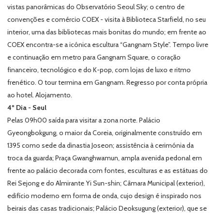
vistas panorâmicas do Observatório Seoul Sky; o centro de
convenções e comércio COEX - visita à Biblioteca Starfield, no seu
interior, uma das bibliotecas mais bonitas do mundo; em frente ao
COEX encontra-se a icónica escultura “Gangnam Style”. Tempo livre
e continuação em metro para Gangnam Square, o coração
financeiro, tecnológico e do K-pop, com lojas de luxo e ritmo
frenético. O tour termina em Gangnam. Regresso por conta própria
ao hotel. Alojamento.
4º Dia - Seul
Pelas 09h00 saída para visitar a zona norte. Palácio
Gyeongbokgung, o maior da Coreia, originalmente construído em
1395 como sede da dinastia Joseon; assistência à cerimónia da
troca da guarda; Praça Gwanghwamun, ampla avenida pedonal em
frente ao palácio decorada com fontes, esculturas e as estátuas do
Rei Sejong e do Almirante Yi Sun-shin; Câmara Municipal (exterior),
edifício moderno em forma de onda, cujo design é inspirado nos
beirais das casas tradicionais; Palácio Deoksugung (exterior), que se