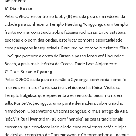
Alojamento.
6º Dia - Busan
Pelas 09h00 encontro no lobby (1F) e saída para os arredores da
cidade para conhecer o Templo Haedong Yonggungsa, um templo
frente ao mar construído sobre falésias rochosas. Entre estátuas,
escadas e o som das ondas, este lugar combina espiritualidade
com paisagens inesquecíveis. Percurso no comboio turístico “Blue
Line” que percorre a costa de Busan a passo lento até Haeundae
Beach, a praia mais icónica da Coreia. Tarde livre. Alojamento.
7º Dia – Busan e Gyeongu
Pelas 09h00 saída para excursão a Gyeongu, conhecida como “o
museu sem muros” pela sua incrível riqueza histórica. Visita ao
Templo Bulguksa, que representa a essência do budismo na era
Silla; Ponte Woljeonggyo, uma ponte de madeira sobre o riacho
Namcheon; Observatório Cheomseongdae, o mais antigo da Ásia
(séc.VII); Rua Hwangridan-gil, com “hanoks”, as casas tradicionais
coreanas, que convivem lado a lado com modernos cafés e lojas
de design; complexo de Daereungwon e Cheonmachong – parque