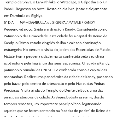
Templo de Shiva, o Lankathilake, o Watadage, o Galpotha e o Kiri
Pabalu. Regresso ao hotel. Resto de dia livre. Jantar e alojamento
em Dambulla ou Sigiriya.
5º DIA MP – DAMBULLA ou SIGIRIYA / MATALE / KANDY
Pequeno-almoço. Saída em direção a Kandy. Considerada como
Património da Humanidade, esta cidade foi a capital do Reino de
Kandy, o último estado cingalês da ilha a cair sob dominação
estrangeira. No percurso, visita do Jardim das Especiarias de Matale.
Matale é uma pequena cidade muito conhecida pelo seu clima
acolhedor e pela fragrância das suas especiarias. Chegada a Kandy,
património mundial da UNESCO e conhecida como a capital das
montanhas. Realize uma panorâmica da cidade de Kandy, passando
pelo bazar, pelo centro de artesanato e pelo Museu das Pedras
Preciosas. Visita ainda do Templo do Dente de Buda, uma das
principais atrações da cidade. A relíquia budista assumiu, desde
tempos remotos, um importante papel político, legitimando
aqueles que se foram sentando na “cadeira do poder” do Reino de