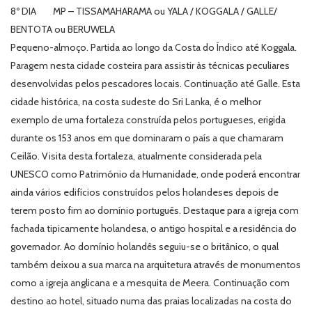
8º DIA MP – TISSAMAHARAMA ou YALA / KOGGALA / GALLE/
BENTOTA ou BERUWELA
Pequeno-almoço. Partida ao longo da Costa do Índico até Koggala.
Paragem nesta cidade costeira para assistir às técnicas peculiares
desenvolvidas pelos pescadores locais. Continuação até Galle. Esta
cidade histórica, na costa sudeste do Sri Lanka, é o melhor
exemplo de uma fortaleza construída pelos portugueses, erigida
durante os 153 anos em que dominaram o país a que chamaram
Ceilão. Visita desta fortaleza, atualmente considerada pela
UNESCO como Património da Humanidade, onde poderá encontrar
ainda vários edifícios construídos pelos holandeses depois de
terem posto fim ao domínio português. Destaque para a igreja com
fachada tipicamente holandesa, o antigo hospital e a residência do
governador. Ao domínio holandês seguiu-se o britânico, o qual
também deixou a sua marca na arquitetura através de monumentos
como a igreja anglicana e a mesquita de Meera. Continuação com
destino ao hotel, situado numa das praias localizadas na costa do