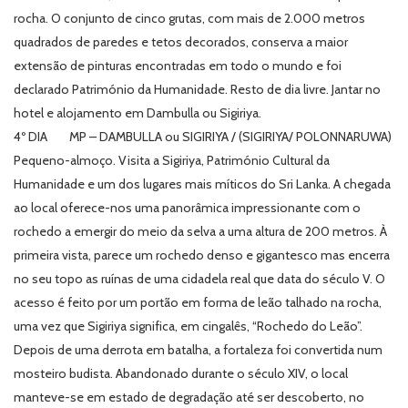
rocha. O conjunto de cinco grutas, com mais de 2.000 metros
quadrados de paredes e tetos decorados, conserva a maior
extensão de pinturas encontradas em todo o mundo e foi
declarado Património da Humanidade. Resto de dia livre. Jantar no
hotel e alojamento em Dambulla ou Sigiriya.
4º DIA MP – DAMBULLA ou SIGIRIYA / (SIGIRIYA/ POLONNARUWA)
Pequeno-almoço. Visita a Sigiriya, Património Cultural da
Humanidade e um dos lugares mais míticos do Sri Lanka. A chegada
ao local oferece-nos uma panorâmica impressionante com o
rochedo a emergir do meio da selva a uma altura de 200 metros. À
primeira vista, parece um rochedo denso e gigantesco mas encerra
no seu topo as ruínas de uma cidadela real que data do século V. O
acesso é feito por um portão em forma de leão talhado na rocha,
uma vez que Sigiriya significa, em cingalês, “Rochedo do Leão”.
Depois de uma derrota em batalha, a fortaleza foi convertida num
mosteiro budista. Abandonado durante o século XIV, o local
manteve-se em estado de degradação até ser descoberto, no