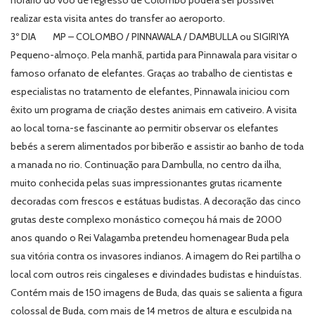
horário do voo de regresso de Colombo poderá ser possível
realizar esta visita antes do transfer ao aeroporto.
3º DIA MP – COLOMBO / PINNAWALA / DAMBULLA ou SIGIRIYA
Pequeno-almoço. Pela manhã, partida para Pinnawala para visitar o
famoso orfanato de elefantes. Graças ao trabalho de cientistas e
especialistas no tratamento de elefantes, Pinnawala iniciou com
êxito um programa de criação destes animais em cativeiro. A visita
ao local torna-se fascinante ao permitir observar os elefantes
bebés a serem alimentados por biberão e assistir ao banho de toda
a manada no rio. Continuação para Dambulla, no centro da ilha,
muito conhecida pelas suas impressionantes grutas ricamente
decoradas com frescos e estátuas budistas. A decoração das cinco
grutas deste complexo monástico começou há mais de 2000
anos quando o Rei Valagamba pretendeu homenagear Buda pela
sua vitória contra os invasores indianos. A imagem do Rei partilha o
local com outros reis cingaleses e divindades budistas e hinduístas.
Contém mais de 150 imagens de Buda, das quais se salienta a figura
colossal de Buda, com mais de 14 metros de altura e esculpida na