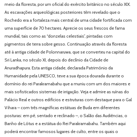
meio da floresta, por um oficial do exército britânico no século XIX.
As escavações arqueológicas posteriores têm revelado que o
Rochedo era a fortaleza mais central de uma cidade fortificada com
uma superfície de 70 hectares. Aprecie os seus frescos de fama
mundial, tais como as “donzelas celestiais”, pintadas com
pigmentos de terra sobre gesso. Continuação através da floresta
até à antiga cidade de Polonnaruwa, que se converteu na capital do
Sri Lanka, no século XI, depois do declínio da Cidade de
Anuradhapura. Esta antiga cidade, declarada Património da
Humanidade pela UNESCO, teve a sua época dourada durante o
domínio do rei Parakramabahu que a muniu com um dos maiores e
mais sofisticados sistemas de irrigação. Veja e admire as ruínas do
Palácio Real e outros edifícios e estruturas com destaque para o Gal
Vihara – com três magníficas estátuas de Buda em diferentes
posturas: em pé, sentado e reclinado –, o Salão das Audiências, o
Banho de Lótus e a estátua do Rei Parakramabahu. Também aqui
poderá encontrar famosos lugares de culto, entre os quais o