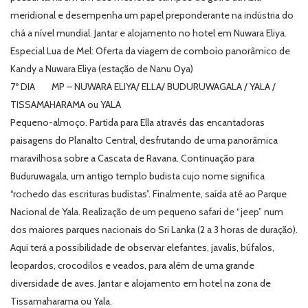
meridional e desempenha um papel preponderante na indústria do
chá a nível mundial. Jantar e alojamento no hotel em Nuwara Eliya.
Especial Lua de Mel: Oferta da viagem de comboio panorâmico de
Kandy a Nuwara Eliya (estação de Nanu Oya)
7º DIA MP – NUWARA ELIYA/ ELLA/ BUDURUWAGALA / YALA /
TISSAMAHARAMA ou YALA
Pequeno-almoço. Partida para Ella através das encantadoras
paisagens do Planalto Central, desfrutando de uma panorâmica
maravilhosa sobre a Cascata de Ravana. Continuação para
Buduruwagala, um antigo templo budista cujo nome significa
“rochedo das escrituras budistas”. Finalmente, saída até ao Parque
Nacional de Yala. Realização de um pequeno safari de “jeep” num
dos maiores parques nacionais do Sri Lanka (2 a 3 horas de duração).
Aqui terá a possibilidade de observar elefantes, javalis, búfalos,
leopardos, crocodilos e veados, para além de uma grande
diversidade de aves. Jantar e alojamento em hotel na zona de
Tissamaharama ou Yala.