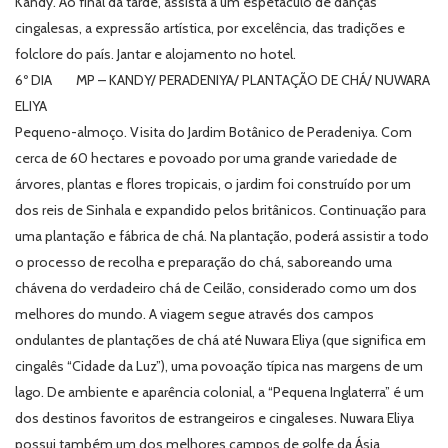
Kandy. Ao final da tarde, assista a um espetáculo de danças
cingalesas, a expressão artística, por excelência, das tradições e
folclore do país. Jantar e alojamento no hotel.
6º DIA MP – KANDY/ PERADENIYA/ PLANTAÇÃO DE CHÁ/ NUWARA
ELIYA
Pequeno-almoço. Visita do Jardim Botânico de Peradeniya. Com
cerca de 60 hectares e povoado por uma grande variedade de
árvores, plantas e flores tropicais, o jardim foi construído por um
dos reis de Sinhala e expandido pelos britânicos. Continuação para
uma plantação e fábrica de chá. Na plantação, poderá assistir a todo
o processo de recolha e preparação do chá, saboreando uma
chávena do verdadeiro chá de Ceilão, considerado como um dos
melhores do mundo. A viagem segue através dos campos
ondulantes de plantações de chá até Nuwara Eliya (que significa em
cingalês “Cidade da Luz”), uma povoação típica nas margens de um
lago. De ambiente e aparência colonial, a “Pequena Inglaterra” é um
dos destinos favoritos de estrangeiros e cingaleses. Nuwara Eliya
possui também um dos melhores campos de golfe da Ásia