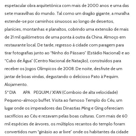
espetacular obra arquitetónica com mais de 2000 anos e uma das
sete maravilhas do mundo. Tal como um dragão gigante, a muralha
estende-se por caminhos sinuosos ao longo de desertos,
planícies, montanhas e planaltos, cobrindo uma extensão de mais
de 21 mil quilómetros de uma ponta à outra da China. Almoço em
restaurante local. De tarde, regresso à cidade com paragem para
tirar fotografias junto ao “Ninho do Pássaro” (Estádio Nacional) e ao
“Cubo de Água” (Centro Nacional de Natação), construídos para
receber os Jogos Olímpicos de 2008. De noite, desfrute de um
jantar de boas vindas, degustando o delicioso Pato à Pequim.
Alojamento.
5º DIA APA PEQUIM / XI’AN (Comboio de alta velocidade)
Pequeno-almoço buffet. Visita ao famoso Templo do Céu, um
lugar onde os imperadores das Dinastias Ming e Qing ofereciam
sacrifícios ao Céu e rezavam pelas boas culturas. Com mais de 60
mil espécies de árvores, os múltiplos recantos do templo foram
convertidos num “ginásio ao ar livre” onde os habitantes da cidade