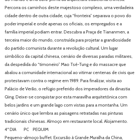
Percorra os caminhos deste majestoso complexo, uma verdadeira
cidade dentro de outra cidade, cuja “fronteira” separava o povo do
poder imperial e onde apenas os oficiais, os empregados e a
família imperial podiam entrar. Descubra a Praça de Tiananmen, a
terceira maior do mundo, construída para projetar a grandiosidade
do partido comunista durante a revolução cultural. Um lugar
simbólico da capital chinesa, cenário de diversas paradas militares,
da despedida do “timoneiro” Mao Tsé-Tung e do massacre que
abalou a comunidade internacional ao vitimar centenas de civis que
protestavam contra o regime em 1989. Para finalizar, visita ao
Palácio de Verão, o refúgio preferido dos imperadores da dinastia
Qing. Deixe-se conquistar por esta maravilha arquitetónica com
belos jardins e um grande lago com vistas para a montanha. Um
cenário único que lembra as paisagens retratadas nas pinturas
tradicionais chinesas. Almoço em restaurante local. Alojamento.
4º DIA PC PEQUIM
Pequeno-almoço buffet. Excursão à Grande Muralha da China,