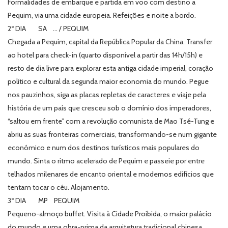
Formalidades de embarque e partida em voo com destino a
Pequim, via uma cidade europeia. Refeições e noite a bordo.
2º DIA SA … / PEQUIM
Chegada a Pequim, capital da República Popular da China. Transfer
ao hotel para check-in (quarto disponível a partir das 14h/15h) e
resto de dia livre para explorar esta antiga cidade imperial, coração
político e cultural da segunda maior economia do mundo. Pegue
nos pauzinhos, siga as placas repletas de caracteres e viaje pela
história de um país que cresceu sob o domínio dos imperadores,
“saltou em frente” com a revolução comunista de Mao Tsé-Tung e
abriu as suas fronteiras comerciais, transformando-se num gigante
económico e num dos destinos turísticos mais populares do
mundo. Sinta o ritmo acelerado de Pequim e passeie por entre
telhados milenares de encanto oriental e modernos edifícios que
tentam tocar o céu. Alojamento.
3º DIA MP PEQUIM
Pequeno-almoço buffet. Visita à Cidade Proibida, o maior palácio
do mundo e uma obra-prima da arquitetura tradicional chinesa.