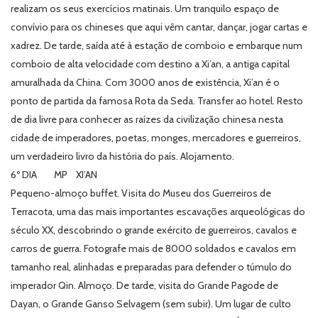
realizam os seus exercícios matinais. Um tranquilo espaço de
convívio para os chineses que aqui vêm cantar, dançar, jogar cartas e
xadrez. De tarde, saída até à estação de comboio e embarque num
comboio de alta velocidade com destino a Xi’an, a antiga capital
amuralhada da China. Com 3000 anos de existência, Xi’an é o
ponto de partida da famosa Rota da Seda. Transfer ao hotel. Resto
de dia livre para conhecer as raízes da civilização chinesa nesta
cidade de imperadores, poetas, monges, mercadores e guerreiros,
um verdadeiro livro da história do país. Alojamento.
6º DIA MP XI’AN
Pequeno-almoço buffet. Visita do Museu dos Guerreiros de
Terracota, uma das mais importantes escavações arqueológicas do
século XX, descobrindo o grande exército de guerreiros, cavalos e
carros de guerra. Fotografe mais de 8000 soldados e cavalos em
tamanho real, alinhadas e preparadas para defender o túmulo do
imperador Qin. Almoço. De tarde, visita do Grande Pagode de
Dayan, o Grande Ganso Selvagem (sem subir). Um lugar de culto