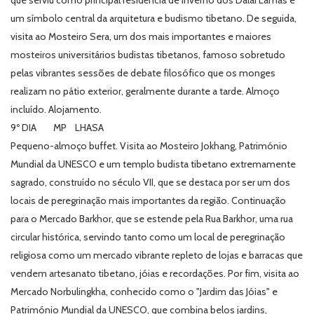
que serviu como principal residência de inverno dos Dalai Lamas e
um símbolo central da arquitetura e budismo tibetano. De seguida,
visita ao Mosteiro Sera, um dos mais importantes e maiores
mosteiros universitários budistas tibetanos, famoso sobretudo
pelas vibrantes sessões de debate filosófico que os monges
realizam no pátio exterior, geralmente durante a tarde. Almoço
incluído. Alojamento.
9º DIA MP LHASA
Pequeno-almoço buffet. Visita ao Mosteiro Jokhang, Património
Mundial da UNESCO e um templo budista tibetano extremamente
sagrado, construído no século VII, que se destaca por ser um dos
locais de peregrinação mais importantes da região. Continuação
para o Mercado Barkhor, que se estende pela Rua Barkhor, uma rua
circular histórica, servindo tanto como um local de peregrinação
religiosa como um mercado vibrante repleto de lojas e barracas que
vendem artesanato tibetano, jóias e recordações. Por fim, visita ao
Mercado Norbulingkha, conhecido como o "Jardim das Jóias" e
Património Mundial da UNESCO, que combina belos jardins,