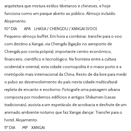
arquitetura que mistura estilos tibetanos e chineses, e hoje
funciona como um parque aberto ao público. Almoço incluído.
Alojamento.
10º DIA APA LHASA / CHENGDU / XANGAI (VOO)
Pequeno-almoço buffet. Em hora a combinar, transfer para o voo
com destino a Xangai, via Chengdu (ligação no aeroporto de
Chengdu por conta própria), importante centro económico,
financeiro, científico e tecnológico. Na fronteira entre a cultura
ocidental e oriental, esta cidade cosmopolita é o maior porto e a
metrópole mais internacional da China. Resto de dia livre para medir
o pulso ao desenvolvimento do país nesta cidade multicultural
repleta de encanto e exotismo. Fotografe uma paisagem urbana
composta por modernos edifícios e antigos Shikumen (casas
tradicionais), assista a um espetáculo de acrobacia e desfrute de um
animado ambiente noturno que faz Xangai dançar. Transfer para o
hotel. Alojamento.
11º DIA MP XANGAI