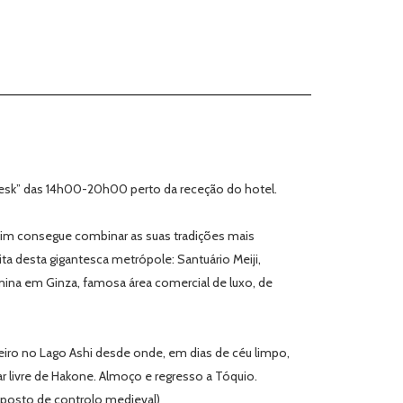
sk” das 14h00-20h00 perto da receção do hotel.
sim consegue combinar as suas tradições mais
sita desta gigantesca metrópole: Santuário Meiji,
rmina em Ginza, famosa área comercial de luxo, de
zeiro no Lago Ashi desde onde, em dias de céu limpo,
r livre de Hakone. A
lmoço
e regresso a Tóquio.
 posto de controlo medieval)