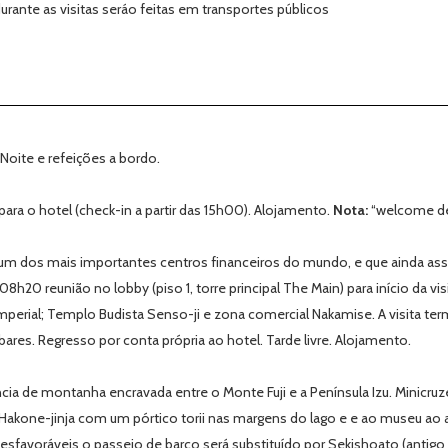
rante as visitas seráo feitas em transportes públicos
Noite e refeições a bordo.
 para o hotel (check-in a partir das 15h00). Alojamento.
Nota:
“welcome de
um dos mais importantes centros financeiros do mundo, e que ainda as
08h20 reunião no lobby (piso 1, torre principal The Main) para início da v
i
mperial; Templo Budista Senso-ji e zona comercial Nakamise. A visita te
 bares. Regresso por conta própria ao hotel. Tarde livre. Alojamento.
cia de montanha encravada entre o Monte Fuji e a Península Izu. Minicru
o Hakone-jinja com um pórtico torii nas margens do lago e e ao museu ao a
esfavoráveis o passeio de barco será substituído por Sekishoato (antigo