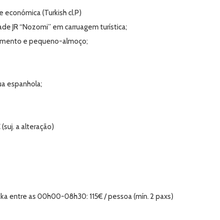
 económica (Turkish cl.P)
ade JR “Nozomi” em carruagem turística;
ojamento e pequeno-almoço;
ua espanhola;
€
(suj. a alteração)
ka entre as 00h00-08h30: 115€ / pessoa (mín. 2 paxs)