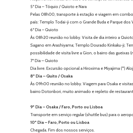
5º Dia – Tóquio / Quioto e Nara
Pelas 08h00, transporte à estação e viagem em comboio de
país: Templo Todai-ji com o Grande Buda e Parque dos
6º Dia – Quioto
Às 08h20 reunião no lobby. Visita de dia inteiro a Quioto
Sagano em Arashiyama; Templo Dourado Kinkaku-ji; Templ
possibilidade de visita livre a Gion, o bairro das gueixa
7º Dia – Quioto
Dia livre. Excursão opcional a Hiroxima e Miyajima (*) Al
8º Dia – Quito / Osaka
Às 09h00 reunião no lobby. Viagem para Osaka e visitas
bairro Dotonbori, muito animado e repleto de restauran
9º Dia – Osaka / Faro, Porto ou Lisboa
Transporte em serviço regular (shuttle bus) para o aero
10º Dia – Faro, Porto ou Lisboa
Chegada. Fim dos nossos serviços.