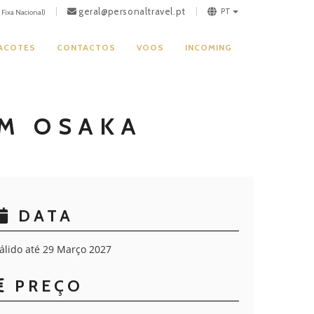
geral@personaltravel.pt
PT
Fixa Nacional)
PACOTES
CONTACTOS
VOOS
INCOMING
OM OSAKA
DATA
álido até 29 Março 2027
PREÇO