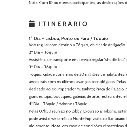
Nota:
Com 10 ou menos participantes, as deslocações du
ITINERARIO
1º Dia – Lisboa, Porto ou Faro / Tóquio
Voo regular com destino a Tóquio,
via cidade de ligação
.
2º Dia – Tóquio
Assistência e transporte em serviço regular “shuttle bus”
3º Dia – Tóquio
Tóquio,
cidade com mais de 30 milhões de habitantes, 
ancestrais com os últimos avanços tecnológicos.
Pelas 
dedicado ao ex-imperador Mutsuhito; Praça do Palácio I
grandes lojas, boutiques, galerias de arte, restaurantes e
4º Dia – Tóquio / Hakone / Tóquio
Pelas 07h50 reunião no lobby. Excursão a Hakone, estân
pode avistar-se o mítico Monte Fuji; visita ao Santurári
Alojamento.
Nota:
em caso de condições climatéricas d