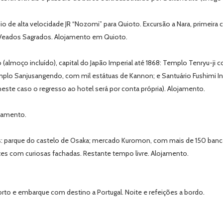
 alta velocidade JR “Nozomi” para Quioto. Excursão a Nara, primeira capi
 Veados Sagrados. Alojamento em Quioto.
 (
almoço
incluído
), capital do Japão Imperial até 1868: Templo Tenryu-
o Sanjusangendo, com mil estátuas de Kannon; e Santuário Fushimi Inari 
s (neste caso o regresso ao hotel será por conta própria). Alojamento.
ojamento.
: parque do castelo de Osaka; mercado Kuromon, com mais de 150 bancas 
tes com curiosas fachadas. Restante tempo livre. Alojamento.
porto e embarque com destino a Portugal. Noite e refeições a bordo.