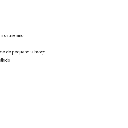
o itinerário
egime de pequeno-almoço
olhido