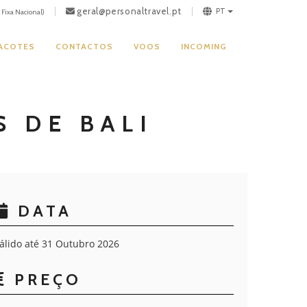
geral@personaltravel.pt
PT
Fixa Nacional)
PACOTES
CONTACTOS
VOOS
INCOMING
S DE BALI
DATA
álido até 31 Outubro 2026
PREÇO