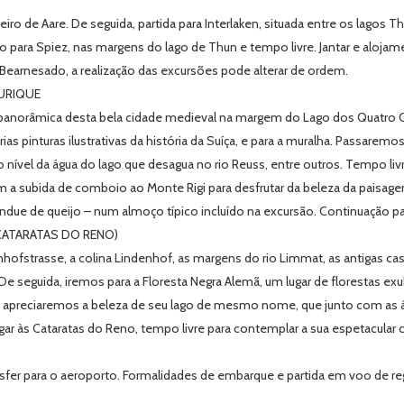
o de Aare. De seguida, partida para Interlaken, situada entre os lagos T
o para Spiez, nas margens do lago de Thun e tempo livre. Jantar e aloja
Bearnesado, a realização das excursões pode alterar de ordem.
URIQUE
 panorâmica desta bela cidade medieval na margem do Lago dos Quatro 
 pinturas ilustrativas da história da Suíça, e para a muralha. Passaremo
o nível da água do lago que desagua no rio Reuss, entre outros. Tempo li
a subida de comboio ao Monte Rigi para desfrutar da beleza da paisagem
due de queijo – num almoço típico incluído na excursão. Continuação par
CATARATAS DO RENO)
fstrasse, a colina Lindenhof, as margens do rio Limmat, as antigas casa
e seguida, iremos para a Floresta Negra Alemã, um lugar de florestas exub
 apreciaremos a beleza de seu lago de mesmo nome, que junto com as áre
ar às Cataratas do Reno, tempo livre para contemplar a sua espetacular c
er para o aeroporto. Formalidades de embarque e partida em voo de reg