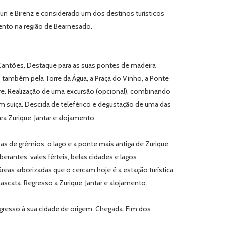
hun e Birenz e considerado um dos destinos turísticos
mento na região de Bearnesado.
Cantões. Destaque para as suas pontes de madeira
s também pela Torre da Água, a Praça do Vinho, a Ponte
vre. Realização de uma excursão (opcional), combinando
 suíça. Descida de teleférico e degustação de uma das
a Zurique. Jantar e alojamento.
s de grémios, o lago e a ponte mais antiga de Zurique,
erantes, vales férteis, belas cidades e lagos
as arborizadas que o cercam hoje é a estação turística
ascata. Regresso a Zurique. Jantar e alojamento.
resso à sua cidade de origem. Chegada. Fim dos