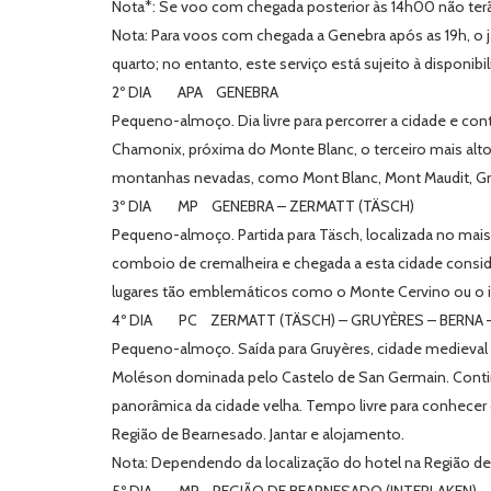
Nota*: Se voo com chegada posterior às 14h00 não terão 
Nota: Para voos com chegada a Genebra após as 19h, o jan
quarto; no entanto, este serviço está sujeito à disponibi
2º DIA APA GENEBRA
Pequeno-almoço. Dia livre para percorrer a cidade e cont
Chamonix, próxima do Monte Blanc, o terceiro mais alto
montanhas nevadas, como Mont Blanc, Mont Maudit, Gra
3º DIA MP GENEBRA – ZERMATT (TÄSCH)
Pequeno-almoço. Partida para Täsch, localizada no mais
comboio de cremalheira e chegada a esta cidade consid
lugares tão emblemáticos como o Monte Cervino ou o in
4º DIA PC ZERMATT (TÄSCH) – GRUYÈRES – BERNA 
Pequeno-almoço. Saída para Gruyères, cidade medieval 
Moléson dominada pelo Castelo de San Germain. Continuaç
panorâmica da cidade velha. Tempo livre para conhecer o
Região de Bearnesado. Jantar e alojamento.
Nota: Dependendo da localização do hotel na Região de 