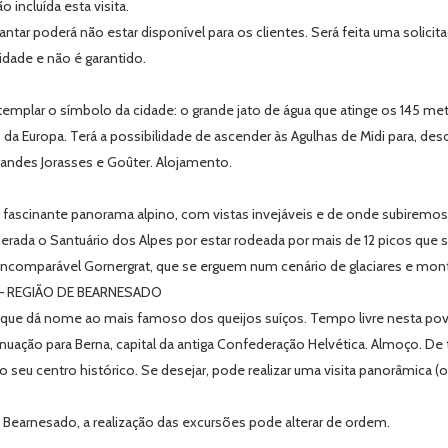
incluída esta visita.
tar poderá não estar disponível para os clientes. Será feita uma solicitaç
lidade e não é garantido.
emplar o símbolo da cidade: o grande jato de água que atinge os 145 metro
 da Europa. Terá a possibilidade de ascender às Agulhas de Midi para, d
ndes Jorasses e Goûter. Alojamento.
 fascinante panorama alpino, com vistas invejáveis e de onde subiremos
erada o Santuário dos Alpes por estar rodeada por mais de 12 picos que
comparável Gornergrat, que se erguem num cenário de glaciares e monta
– REGIÃO DE BEARNESADO
que dá nome ao mais famoso dos queijos suíços. Tempo livre nesta povo
ão para Berna, capital da antiga Confederação Helvética. Almoço. De tar
 seu centro histórico. Se desejar, pode realizar uma visita panorâmica (
Bearnesado, a realização das excursões pode alterar de ordem.