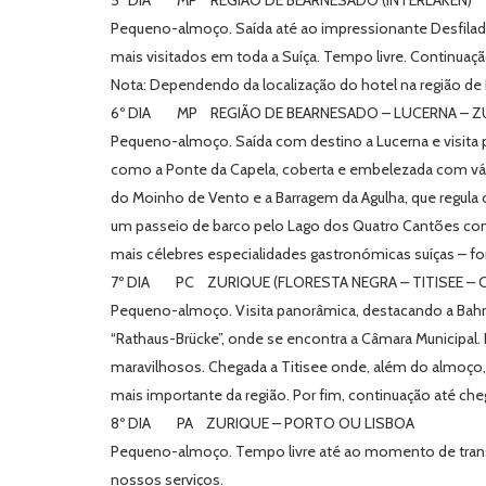
5º DIA MP REGIÃO DE BEARNESADO (INTERLAKEN)
Pequeno-almoço. Saída até ao impressionante Desfiladeir
mais visitados em toda a Suíça. Tempo livre. Continuaçã
Nota: Dependendo da localização do hotel na região de 
6º DIA MP REGIÃO DE BEARNESADO – LUCERNA – Z
Pequeno-almoço. Saída com destino a Lucerna e visita
como a Ponte da Capela, coberta e embelezada com várias
do Moinho de Vento e a Barragem da Agulha, que regula 
um passeio de barco pelo Lago dos Quatro Cantões com 
mais célebres especialidades gastronómicas suíças – fon
7º DIA PC ZURIQUE (FLORESTA NEGRA – TITISEE – 
Pequeno-almoço. Visita panorâmica, destacando a Bahnho
“Rathaus-Brücke”, onde se encontra a Câmara Municipal. D
maravilhosos. Chegada a Titisee onde, além do almoço,
mais importante da região. Por fim, continuação até cheg
8º DIA PA ZURIQUE – PORTO OU LISBOA
Pequeno-almoço. Tempo livre até ao momento de transf
nossos serviços.