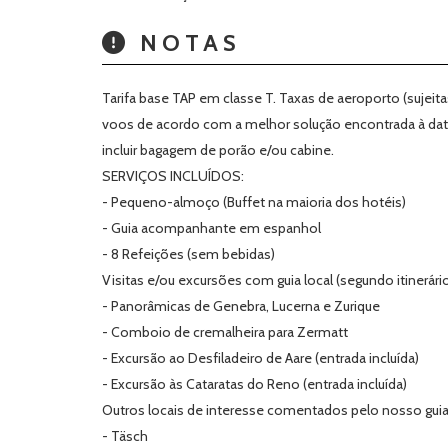
NOTAS
Tarifa base TAP em classe T. Taxas de aeroporto (sujeit
voos de acordo com a melhor solução encontrada à dat
incluir bagagem de porão e/ou cabine.
SERVIÇOS INCLUÍDOS:
- Pequeno-almoço (Buffet na maioria dos hotéis)
- Guia acompanhante em espanhol
- 8 Refeições (sem bebidas)
Visitas e/ou excursões com guia local (segundo itinerário
- Panorâmicas de Genebra, Lucerna e Zurique
- Comboio de cremalheira para Zermatt
- Excursão ao Desfiladeiro de Aare (entrada incluída)
- Excursão às Cataratas do Reno (entrada incluída)
Outros locais de interesse comentados pelo nosso gu
- Täsch